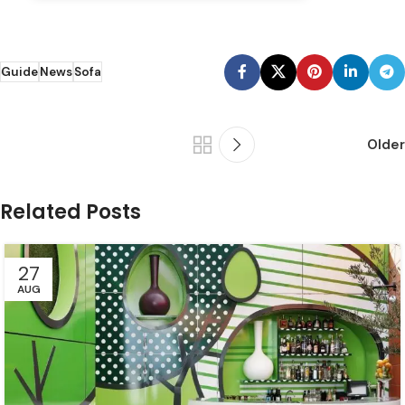
Guide
News
Sofa
Older
Related Posts
27
AUG